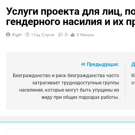
Услуги проекта для лиц, 
гендерного насилия и их 
0
Right
1 Год Спустя
0 Минуты
Предыдущая:
Д
Навигация
по
Безгражданство и риск безгражданства часто
К
затрагивает труднодоступные группы
о
записям
населения, которые могут быть упущены из
виду при общих подходах работы.