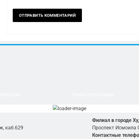
бликации
Наши публикации
Филиал в городе Х
ж, каб.629
Проспект Исмоила 
Контактные телеф