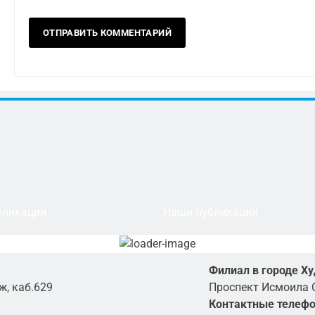
бликации
Наши публикации
Филиал в городе Х
ж, каб.629
Проспект Исмоила 
Контактные телеф