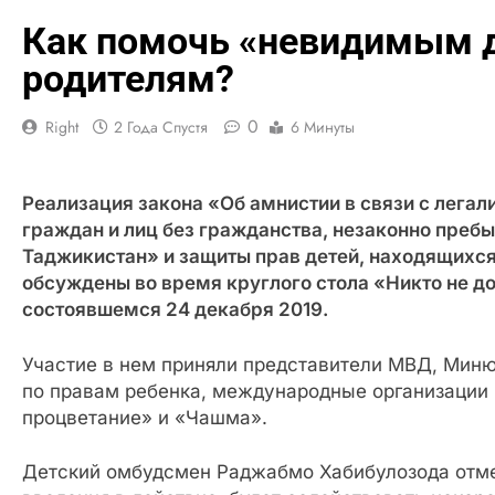
Как помочь «невидимым д
родителям?
0
Right
2 Года Спустя
6 Минуты
Реализация закона «Об амнистии в связи с легал
граждан и лиц без гражданства, незаконно преб
Таджикистан» и защиты прав детей, находящихся
обсуждены во время круглого стола «Никто не д
состоявшемся 24 декабря 2019.
Участие в нем приняли представители МВД, Мин
по правам ребенка, международные организации
процветание» и «Чашма».
Детский омбудсмен Раджабмо Хабибулозода отмет