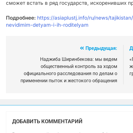
сможет встать в ряд государств, искоренивших 
Подробнее:
https://asiaplustj.info/ru/news/tajikis
nevidimim-detyam-i-ih-roditelyam
Предыдущая:
Д
Навигация
по
Наджиба Ширинбекова: мы ведем
«
общественный контроль за ходом
ж
записям
официального расследования по делам о
г
применении пыток и жестокого обращения
ДОБАВИТЬ КОММЕНТАРИЙ