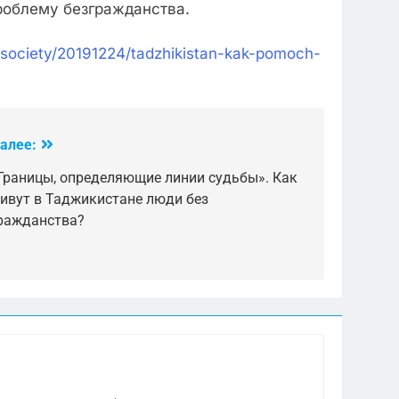
проблему безгражданства.
tan/society/20191224/tadzhikistan-kak-pomoch-
алее:
Границы, определяющие линии судьбы». Как
ивут в Таджикистане люди без
ражданства?