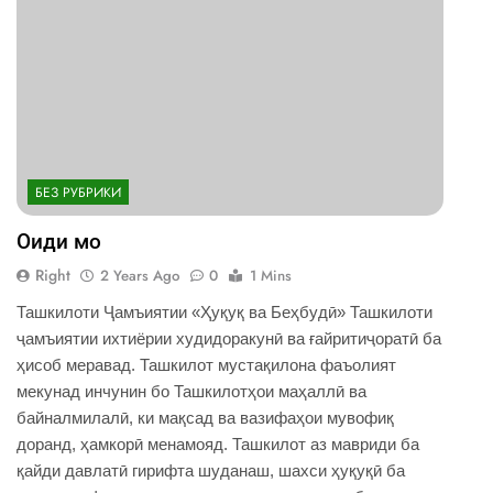
БЕЗ РУБРИКИ
Оиди мо
Right
2 Years Ago
0
1 Mins
Ташкилоти Ҷамъиятии «Ҳуқуқ ва Беҳбудӣ» Ташкилоти
ҷамъиятии ихтиёрии худидоракунӣ ва ғайритиҷоратӣ ба
ҳисоб меравад. Ташкилот мустақилона фаъолият
мекунад инчунин бо Ташкилотҳои маҳаллӣ ва
байналмилалӣ, ки мақсад ва вазифаҳои мувофиқ
доранд, ҳамкорӣ менамояд. Ташкилот аз мавриди ба
қайди давлатӣ гирифта шуданаш, шахси ҳуқуқӣ ба