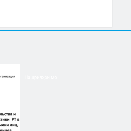
Нашрияҳои мо