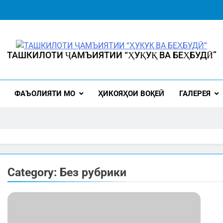
ТАШКИЛОТИ ҶАМЪИЯТИИ “ҲУҚУҚ ВА БЕҲБУДӢ”
ИНСОН БА БЕҲБУДӢ ҲУҚУҚ ДОРАД"
ФАЪОЛИЯТИ МО
ҲИКОЯҲОИ ВОҚЕӢ
ГАЛЕРЕЯ
Category:
Без рубрики