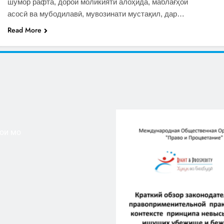
шумор рафта, дорои моликияти алоҳида, маблағҳои
асосӣ ва мубодилавӣ, мувозинати мустақил, дар…
Read More
ои мо