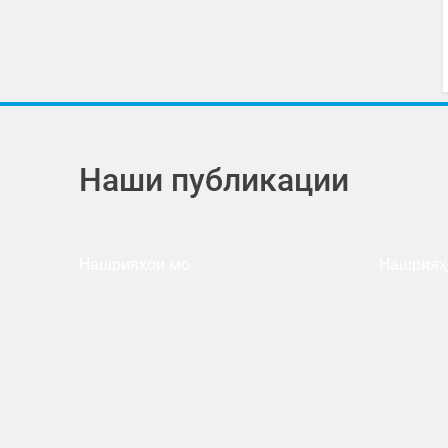
Наши публикации
Нашрияҳои мо
Нашрияҳ