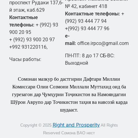
проспект Рудаки 137,6-
№ 42, кабинет 418
й этаж, каб.629
Контактные телефоны:
+
Контактные
(992) 93 444 77 94
телефоны:
+ (992) 93
+(992) 93 444 77 96
900 20 95
e-
+ (992) 93 900 20 97
mail:
office.irpco@gmail.com
+992 931220116,
ПН-ПТ: 8 до 17 СБ-ВС:
Часы работы:
Выходной
Сомонаи мазкур бо дастгирии Дафтари Миллии
Комиссари Олии Созмони Миллали Муттахид оид ба
гурезагон дар Ҷумҳурии Тоҷикистон ва Намояндагии
Шўрои Аврупо дар Точикистон таҳия ва навсозӣ карда
шудааст.
Right and Prosperity
Copyright © 2025
All Rights
Reserved
С
омона
ВАО нест