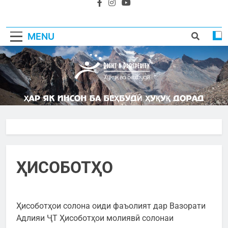
MENU
ҲИСОБОТҲО
Ҳисоботҳои солона оиди фаъолият дар Вазорати
Адлияи ҶТ Ҳисоботҳои молиявӣ солонаи