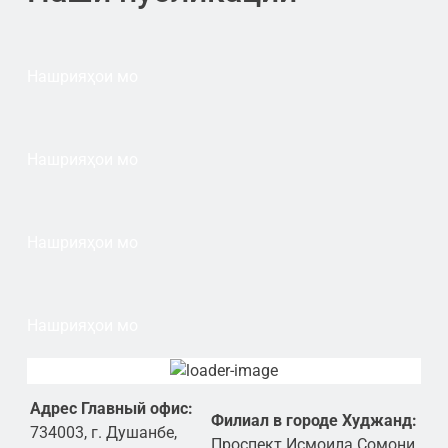
Нашрияҳои мо
Нашрияҳои мо
Нашрияҳои мо
Нашрияҳои мо
Адрес Главный офис:
Филиал в городе Худжанд:
734003, г. Душанбе,
Проспект Исмоила Сомони