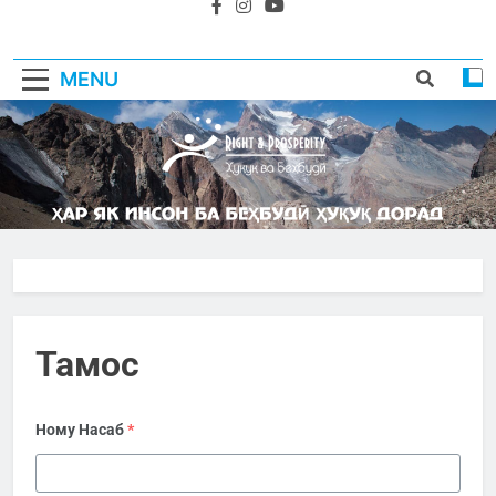
MENU
Тамос
Ному Насаб
*