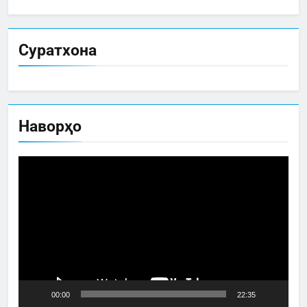
Суратхона
Наворҳо
Video
Player
00:00
22:35