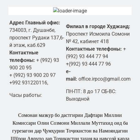
Адрес Главный офис:
Филиал в городе Худжанд:
734003, г. Душанбе,
Проспект Исмоила Сомони
проспект Рудаки 137,6-
№ 42, кабинет 418
й этаж, каб.629
Контактные телефоны:
+
Контактные
(992) 93 444 77 94
телефоны:
+ (992) 93
+(992) 93 444 77 96
900 20 95
e-
+ (992) 93 900 20 97
mail:
office.irpco@gmail.com
+992 931220116,
ПН-ПТ: 8 до 17 СБ-ВС:
Часы работы:
Выходной
Сомонаи мазкур бо дастгирии Дафтари Миллии
Комиссари Олии Созмони Миллали Муттахид оид ба
гурезагон дар Ҷумҳурии Тоҷикистон ва Намояндагии
Шўрои Аврупо дар Точикистон таҳия ва навсозӣ карда