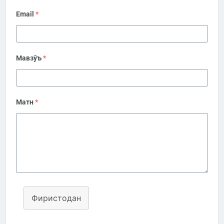
Email
*
Мавзӯъ
*
Матн
*
Фиристодан